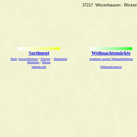
37217 Witzenhausen - Blicke
Sortiment
Weihnachtsmärkte
Back
-
Ausstechformen
/
Bürsten
/
Holzartikel
Standorte unserer Weihnachtshütten
Helferlein
/
Messer
Warenkunde
Weihnachtsaktion